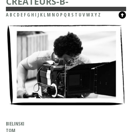
CRÉATEURS-B-
A
B
C
D
E
F
G
H
I
J
K
L
M
N
O
P
Q
R
S
T
U
V
W
X
Y
Z
BIELINSKI
TOM