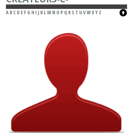
A
B
C
D
E
F
G
H
I
J
K
L
M
N
O
P
Q
R
S
T
U
V
W
X
Y
Z