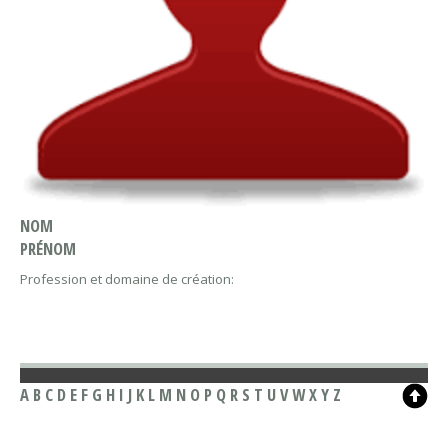
NOM
PRÉNOM
Profession et domaine de création:
A
B
C
D
E
F
G
H
I
J
K
L
M
N
O
P
Q
R
S
T
U
V
W
X
Y
Z