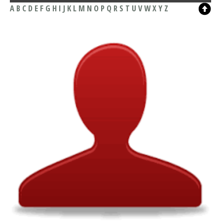
A
B
C
D
E
F
G
H
I
J
K
L
M
N
O
P
Q
R
S
T
U
V
W
X
Y
Z