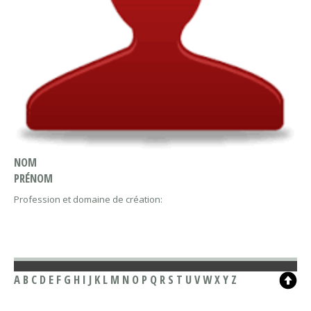
NOM
PRÉNOM
Profession et domaine de création:
A
B
C
D
E
F
G
H
I
J
K
L
M
N
O
P
Q
R
S
T
U
V
W
X
Y
Z