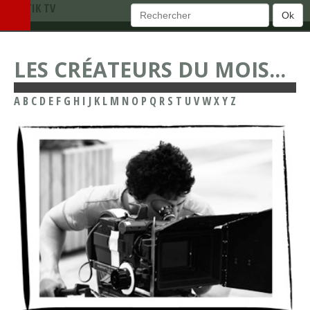
TEMATIK TV
Ok
LES CRÉATEURS DU MOIS...
A
B
C
D
E
F
G
H
I
J
K
L
M
N
O
P
Q
R
S
T
U
V
W
X
Y
Z