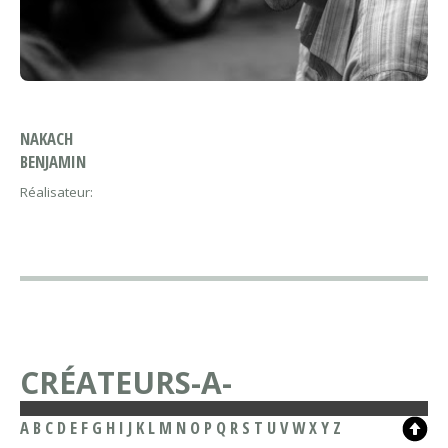
NAKACH
BENJAMIN
Réalisateur:
CRÉATEURS-A-
A
B
C
D
E
F
G
H
I
J
K
L
M
N
O
P
Q
R
S
T
U
V
W
X
Y
Z