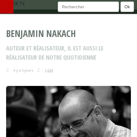
TEMATIK TV
Ok
BENJAMIN NAKACH
AUTEUR ET RÉALISATEUR, IL EST AUSSI LE
RÉALISATEUR DE NOTRE QUOTIDIENNE
il y a 5 jours
1,024